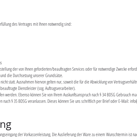
füllung des Vertrages mit Ihnen notwendig sind:
ns
stellung der von Ihnen geforderten/beauftragten Services oder für notwendige Zwecke erford
len und die Durchsetzung unserer Grundsätze.
nicht statt. Ausnahmen hiervon gelten nur, soweit die für die Abwicklung von Vertragsverhält
eauftragte Dienstleister (sog. Auftragsverarbeiter).
rrufen werden. Ebenso können Sie von Ihrem Auskunftsanspruch nach § 34 BDSG Gebrauch ma
 nach § 35 BDSG veranlassen. Dieses können Sie uns schriftlich per Brief oder E-Mail:
info
ung
lungseingang der Vorkassenleistung. Die Auslieferung der Ware zu einem Wunschtermin ist na