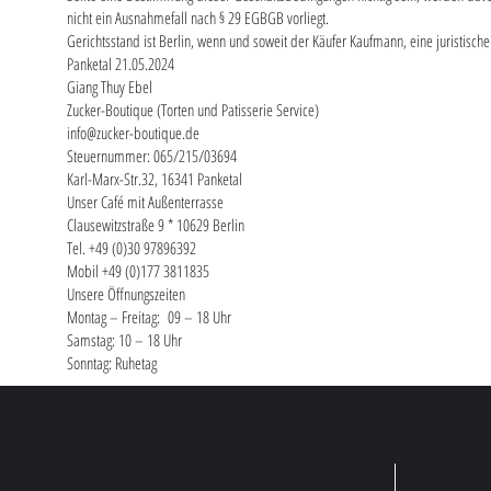
nicht ein Ausnahmefall nach § 29 EGBGB vorliegt.
Gerichtsstand ist Berlin, wenn und soweit der Käufer Kaufmann, eine juristische
Panketal 21.05.2024
Giang Thuy Ebel
Zucker-Boutique (Torten und Patisserie Service)
info@zucker-boutique.de
Steuernummer: 065/215/03694
Karl-Marx-Str.32, 16341 Panketal
Unser Café mit Außenterrasse
Clausewitzstraße 9 * 10629 Berlin
Tel. +49 (0)30 97896392
Mobil +49 (0)177 3811835
Unsere Öffnungszeiten
Montag – Freitag: 09 – 18 Uhr
Samstag: 10 – 18 Uhr
Sonntag: Ruhetag