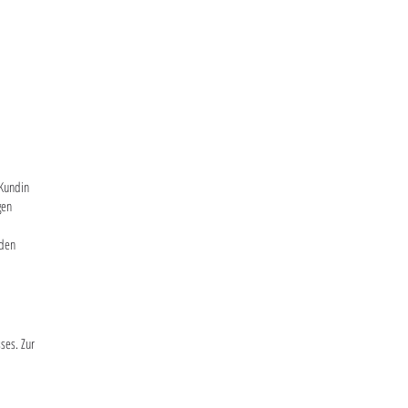
 Kundin
gen
 den
ses. Zur