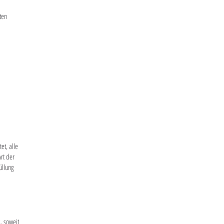
ten
et, alle
rt der
üllung
, soweit