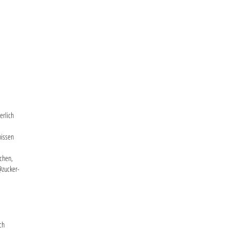
erlich
nissen
chen,
@zucker-
ch