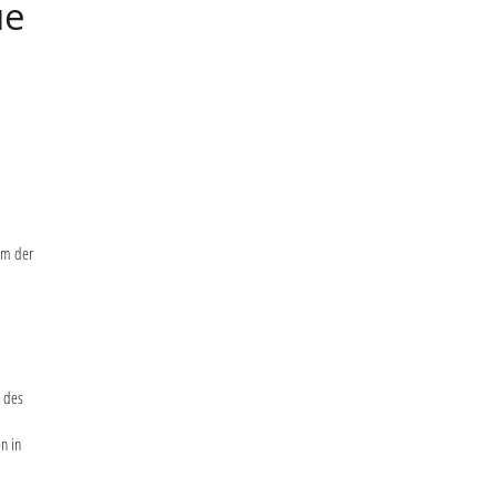
ue
em der
 des
n in