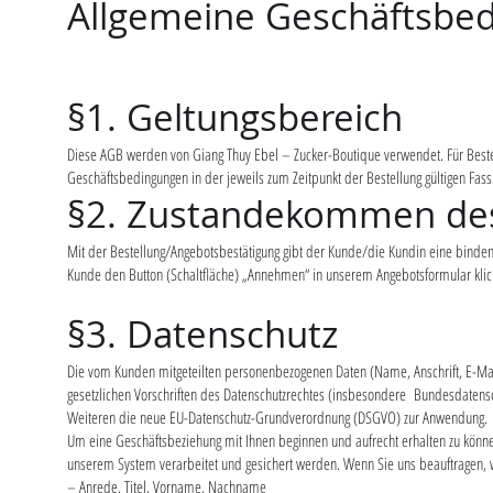
Allgemeine Geschäftsbed
§1. Geltungsbereich
Diese AGB werden von Giang Thuy Ebel – Zucker-Boutique verwendet. Für Beste
Geschäftsbedingungen in der jeweils zum Zeitpunkt der Bestellung gültigen Fass
§2. Zustandekommen des
Mit der Bestellung/Angebotsbestätigung gibt der Kunde/die Kundin eine binden
Kunde den Button (Schaltfläche) „Annehmen“ in unserem Angebotsformular klick
§3. Datenschutz
Die vom Kunden mitgeteilten personenbezogenen Daten (Name, Anschrift, E-
gesetzlichen Vorschriften des Datenschutzrechtes (insbesondere Bundesdate
Weiteren die neue EU-Datenschutz-Grundverordnung (DSGVO) zur Anwendung.
Um eine Geschäftsbeziehung mit Ihnen beginnen und aufrecht erhalten zu könn
unserem System verarbeitet und gesichert werden. Wenn Sie uns beauftragen, wi
– Anrede, Titel, Vorname, Nachname