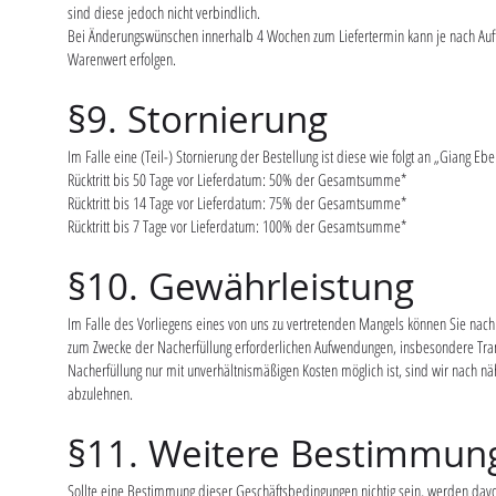
sind diese jedoch nicht verbindlich.
Bei Änderungswünschen innerhalb 4 Wochen zum Liefertermin kann je nach Auft
Warenwert erfolgen.
§9. Stornierung
Im Falle eine (Teil-) Stornierung der Bestellung ist diese wie folgt an „Giang Eb
Rücktritt bis 50 Tage vor Lieferdatum: 50% der Gesamtsumme*
Rücktritt bis 14 Tage vor Lieferdatum: 75% der Gesamtsumme*
Rücktritt bis 7 Tage vor Lieferdatum: 100% der Gesamtsumme*
§10. Gewährleistung
Im Falle des Vorliegens eines von uns zu vertretenden Mangels können Sie nach I
zum Zwecke der Nacherfüllung erforderlichen Aufwendungen, insbesondere Trans
Nacherfüllung nur mit unverhältnismäßigen Kosten möglich ist, sind wir nach nä
abzulehnen.
§11. Weitere Bestimmun
Sollte eine Bestimmung dieser Geschäftsbedingungen nichtig sein, werden davon 