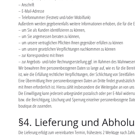
– Anschrift
– E-Mail-Adresse
– Telefonnummer (Festnetz und/oder Mobilfunk)
Außerdem werden gegebenenfalls weitere Informationen erhoben, die für die Er
– um Sie als Kunden identifizieren zu können,
– um Sie angemessen beraten zu können,
– um unsere vertraglichen Pflichten Ihnen gegenüber erfüllen zu können
– um unsere gesetzlichen Verpflichtungen nachkommen zu können
– zur Korrespondenz mit Ihnen
– zur Angebots- und/oder Rechnungserstellung ggf. im Rahmen des Mahnwese
Wir bewahren Ihre personenbezogenen Daten so lange auf, wie es für die Bereit
ist, wie die Erfüllung rechtlicher Verpflichtungen, der Schlichtung von Streitfäl
Eine Übermittlung Ihrer personenbezogenen Daten an Dritte findet grundsätzlich 
mit Ihnen erforderlich ist. Hierzu zählt insbesondere die Weitergabe an von uns b
Die Einwilligung kann jederzeit unbegründet postalisch oder per E-Mail wide
bzw. die Berichtigung, Löschung und Sperrung einzelner personenbezogene Daten
boutique.de
zusenden.
§4. Lieferung und Abhol
Die Lieferung erfolgt zum vereinbarten Termin, frühestens 2 Werktage nach Zah