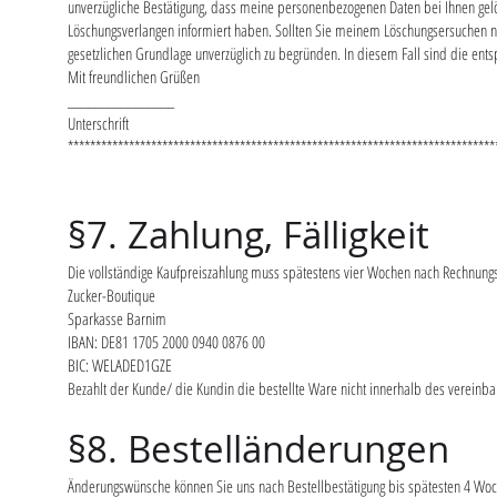
unverzügliche Bestätigung, dass meine personenbezogenen Daten bei Ihnen gel
Löschungsverlangen informiert haben. Sollten Sie meinem Löschungsersuchen n
gesetzlichen Grundlage unverzüglich zu begründen. In diesem Fall sind die e
Mit freundlichen Grüßen
________________
Unterschrift
*****************************************************************************
§7. Zahlung, Fälligkeit
Die vollständige Kaufpreiszahlung muss spätestens vier Wochen nach Rechnung
Zucker-Boutique
Sparkasse Barnim
IBAN: DE81 1705 2000 0940 0876 00
BIC: WELADED1GZE
Bezahlt der Kunde/ die Kundin die bestellte Ware nicht innerhalb des vereinbar
§8. Bestelländerungen
Änderungswünsche können Sie uns nach Bestellbestätigung bis spätesten 4 Woche