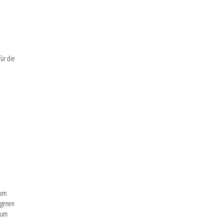
für die
sam
ogenen
e um