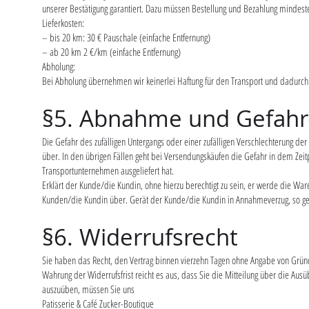
unserer Bestätigung garantiert. Dazu müssen Bestellung und Bezahlung mindes
Lieferkosten:
– bis 20 km: 30 € Pauschale (einfache Entfernung)
– ab 20 km 2 €/km (einfache Entfernung)
Abholung:
Bei Abholung übernehmen wir keinerlei Haftung für den Transport und dadurch e
§5. Abnahme und Gefah
Die Gefahr des zufälligen Untergangs oder einer zufälligen Verschlechterung 
über. In den übrigen Fällen geht bei Versendungskäufen die Gefahr in dem Zei
Transportunternehmen ausgeliefert hat.
Erklärt der Kunde/die Kundin, ohne hierzu berechtigt zu sein, er werde die W
Kunden/die Kundin über. Gerät der Kunde/die Kundin in Annahmeverzug, so gel
§6. Widerrufsrecht
Sie haben das Recht, den Vertrag binnen vierzehn Tagen ohne Angabe von Gründe
Wahrung der Widerrufsfrist reicht es aus, dass Sie die Mitteilung über die Aus
auszuüben, müssen Sie uns
Patisserie & Café Zucker-Boutique