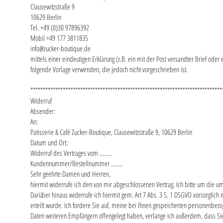
Clausewitzstraße 9
10629 Berlin
Tel. +49 (0)30 97896392
Mobil +49 177 3811835
info@zucker-boutique.de
mittels einer eindeutigen Erklärung (z.B. ein mit der Post versandter Brief oder
folgende Vorlage verwenden, die jedoch nicht vorgeschrieben ist.
*****************************************************************************
Widerruf
Absender:
An:
Patisserie & Café Zucker-Boutique, Clausewitzstraße 9, 10629 Berlin
Datum und Ort:
Widerruf des Vertrages vom ……..
Kundennummer/Bestellnummer ……..
Sehr geehrte Damen und Herren,
hiermit widerrufe ich den von mir abgeschlossenen Vertrag. Ich bitte um die 
Darüber hinaus widerrufe ich hiermit gem. Art 7 Abs. 3 S. 1 DSGVO vorsorglich
erteilt wurde. Ich fordere Sie auf, meine bei Ihnen gespeicherten personenbez
Daten weiteren Empfängern offengelegt haben, verlange ich außerdem, dass Si