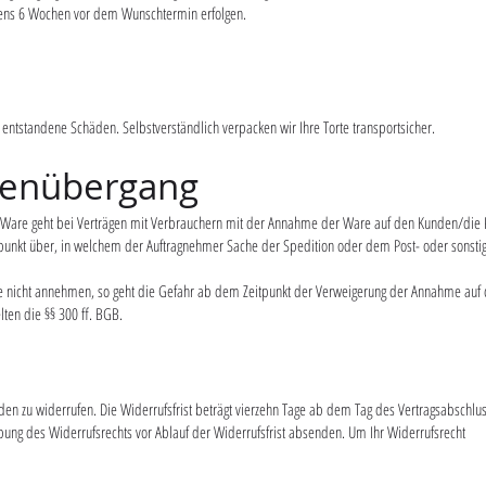
tens 6 Wochen vor dem Wunschtermin erfolgen.
ntstandene Schäden. Selbstverständlich verpacken wir Ihre Torte transportsicher.
renübergang
der Ware geht bei Verträgen mit Verbrauchern mit der Annahme der Ware auf den Kunden/die
tpunkt über, in welchem der Auftragnehmer Sache der Spedition oder dem Post- oder sonsti
are nicht annehmen, so geht die Gefahr ab dem Zeitpunkt der Verweigerung der Annahme auf
ten die §§ 300 ff. BGB.
n zu widerrufen. Die Widerrufsfrist beträgt vierzehn Tage ab dem Tag des Vertragsabschlus
übung des Widerrufsrechts vor Ablauf der Widerrufsfrist absenden. Um Ihr Widerrufsrecht