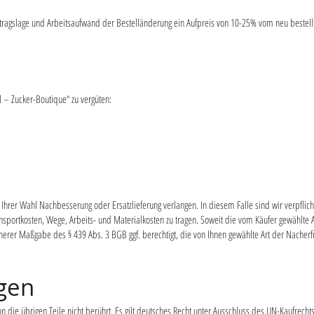
ragslage und Arbeitsaufwand der Bestelländerung ein Aufpreis von 10-25% vom neu bestell
el – Zucker-Boutique“ zu vergüten:
hrer Wahl Nachbesserung oder Ersatzlieferung verlangen. In diesem Falle sind wir verpflicht
portkosten, Wege, Arbeits- und Materialkosten zu tragen. Soweit die vom Käufer gewählte A
herer Maßgabe des § 439 Abs. 3 BGB ggf. berechtigt, die von Ihnen gewählte Art der Nacherf
gen
die übrigen Teile nicht berührt. Es gilt deutsches Recht unter Ausschluss des UN-Kaufrechts